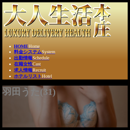
コ
ナ
ン
ビ
テ
ゲ
ン
ー
ツ
シ
へ
ョ
ス
ン
HOME
Home
キ
に
料金システム
System
ッ
移
出勤情報
Schedule
プ
動
在籍女性
Cast
求人情報
Recruit
ホテルリスト
Hotel
羽田うた(31)