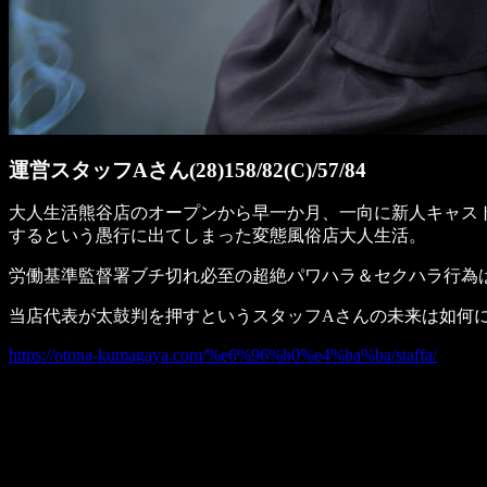
運営スタッフAさん(28)158/82(C)/57/84
大人生活熊谷店のオープンから早一か月、一向に新人キャス
するという愚行に出てしまった変態風俗店大人生活。
労働基準監督署ブチ切れ必至の超絶パワハラ＆セクハラ行為
当店代表が太鼓判を押すというスタッフAさんの未来は如何
https://otona-kumagaya.com/%e6%96%b0%e4%ba%ba/staffa/