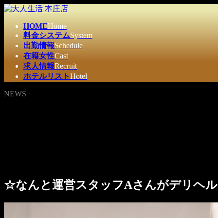
コ
ナ
ン
ビ
HOME
Home
テ
ゲ
料金システム
System
ン
ー
出勤情報
Schedule
ツ
シ
在籍女性
Cast
へ
ョ
求人情報
Recruit
ス
ン
ホテルリスト
Hotel
キ
に
ッ
移
NEWS
プ
動
☆なんと運営スタッフAさんがデリヘル