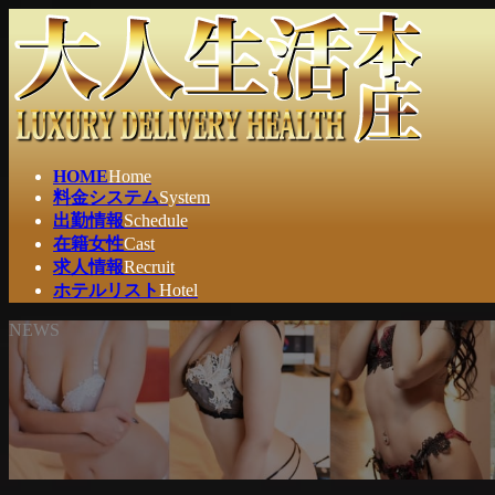
コ
ナ
ン
ビ
テ
ゲ
ン
ー
ツ
シ
へ
ョ
ス
ン
HOME
Home
キ
に
料金システム
System
ッ
移
出勤情報
Schedule
プ
動
在籍女性
Cast
求人情報
Recruit
ホテルリスト
Hotel
NEWS