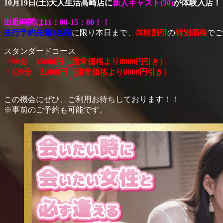
10月19日(土)
大人生活高崎店に
新人キャスト(30)
が体験入店！
出勤時間は11：00-15：00！！
先行予約先着3名様
に限り本日まで、
体験割引
の
特別価格
でご
スタンダードコース
・90分 15000円（通常価格より8000円引き）
・120分 21000円（通常価格より8000円引き）
この機会にぜひ、ご利用お待ちしております！！
※事前のご予約も可能です。