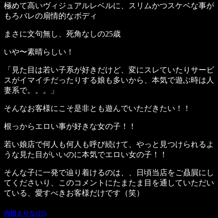
極めて高いヴィジュアルレベルに、スリムかつスケベな事が
もろバレの扇情的なボディ
まさに文句無し、死角なしの25歳
いや〜素晴らしい！
「見た目は若い子系が好きだけど、変にスレていたりサービ
スがイマイチだったりする娘も多いから、本気で遊ぶ時は人
妻系で。。。」
そんなお客様にこそ是非とも遊んでいただきたい！！
根っからエロい事が好きな女の子！！
若い娘店で何人も何人も呼び続けて、やっと見つけられるよ
うな見た目がいいのに本気でエロい女の子！！
そんな子に一発で辿り着けるのは、、日頃当店をご贔屓にし
てくださいり、このコメントにたまたま目を通していただい
ている、愛すべきお客様だけです（笑）
内田えりな(25)