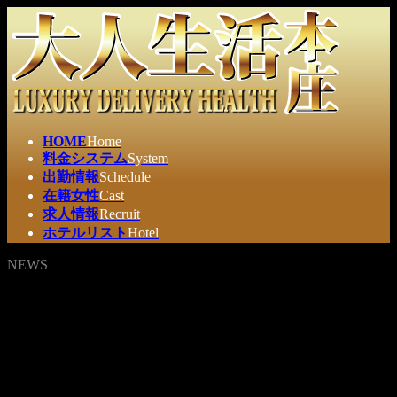
コ
ナ
ン
ビ
テ
ゲ
ン
ー
ツ
シ
へ
ョ
ス
ン
HOME
Home
キ
に
料金システム
System
ッ
移
出勤情報
Schedule
プ
動
在籍女性
Cast
求人情報
Recruit
ホテルリスト
Hotel
NEWS