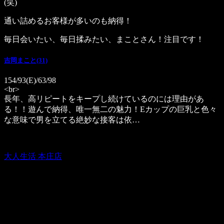
(笑)
通い詰めるお客様が多いのも納得！
毎日会いたい、毎日揉みたい、まことさん！注目です！
吉岡まこと(31)
154/93(E)/63/98
<br>
長年、高リピートをキープし続けているのには理由があ
る！！遊んで納得、唯一無二の魅力！Eカップの巨乳と色々
な意味で男を立てる絶妙な接客は依…
大人生活 本庄店