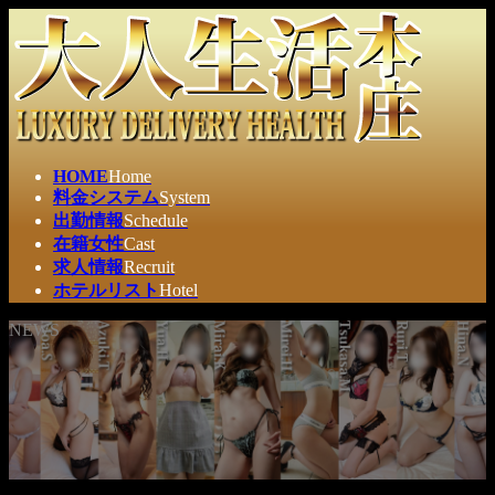
コ
ナ
ン
ビ
テ
ゲ
ン
ー
ツ
シ
へ
ョ
ス
ン
HOME
Home
キ
に
料金システム
System
ッ
移
出勤情報
Schedule
プ
動
在籍女性
Cast
求人情報
Recruit
ホテルリスト
Hotel
NEWS