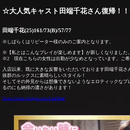
☆大人気キャスト田端千花さん復帰！！
田端千花(25)161/73(B)/57/77
※しばらくはリピーター様のみのご案内となります。
※【私とはこんなプレイが楽しめます】が新しくなりました
※2 現在こちらの女性は出勤が少なめとなっています。ご
入店以来、既に大きな反響をいただいております田端千花さ
抜群のルックスに素晴らしいスタイル！
そしてその外見からは想像できないようなエロティックなプ
るのにも納得の濃さがあります！
https://otona-honjou.com/cast/tika/