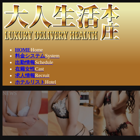
コ
ナ
ン
ビ
テ
ゲ
ン
ー
ツ
シ
へ
ョ
ス
ン
HOME
Home
キ
に
料金システム
System
ッ
移
出勤情報
Schedule
プ
動
在籍女性
Cast
求人情報
Recruit
ホテルリスト
Hotel
NEWS