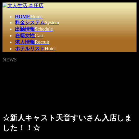
コ
ナ
ン
ビ
HOME
Home
テ
ゲ
料金システム
System
ン
ー
出勤情報
Schedule
ツ
シ
在籍女性
Cast
へ
ョ
求人情報
Recruit
ス
ン
ホテルリスト
Hotel
キ
に
ッ
移
NEWS
プ
動
☆新人キャスト天音すいさん入店しま
した！！☆