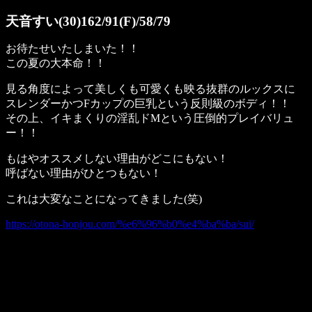
天音すい(30)162/91(F)/58/79
お待たせいたしまいた！！
この夏の大本命！！
見る角度によって美しくも可愛くも映る抜群のルックスに
スレンダーかつFカップの巨乳という反則級のボディ！！
その上、イキまくりの淫乱ドMという圧倒的プレイバリュ
ー！！
もはやオススメしない理由がどこにもない！
呼ばない理由がひとつもない！
これは大変なことになってきました(笑)
https://otona-honjou.com/%e6%96%b0%e4%ba%ba/sui/