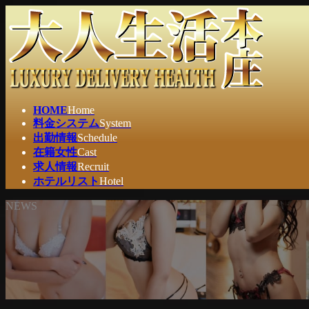
コ
ナ
ン
ビ
テ
ゲ
ン
ー
ツ
シ
へ
ョ
ス
ン
HOME
Home
キ
に
料金システム
System
ッ
移
出勤情報
Schedule
プ
動
在籍女性
Cast
求人情報
Recruit
ホテルリスト
Hotel
NEWS