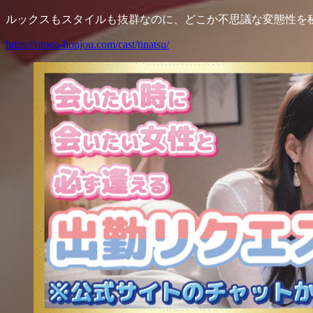
ルックスもスタイルも抜群なのに、どこか不思議な変態性を秘
https://otona-honjou.com/cast/tinatsu/