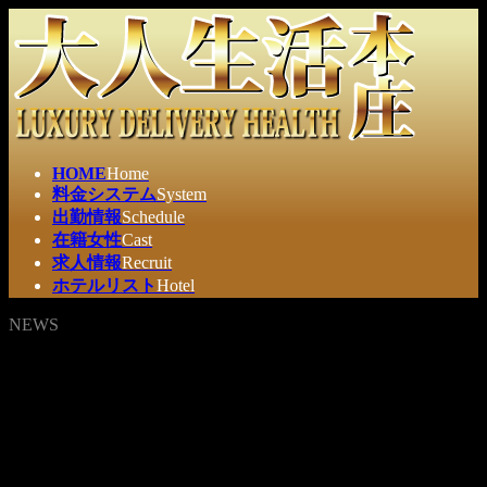
コ
ナ
ン
ビ
テ
ゲ
ン
ー
ツ
シ
へ
ョ
ス
ン
HOME
Home
キ
に
料金システム
System
ッ
移
出勤情報
Schedule
プ
動
在籍女性
Cast
求人情報
Recruit
ホテルリスト
Hotel
NEWS