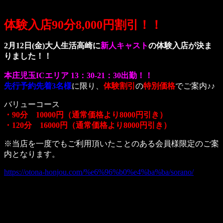
体験入店90分8,000円割引！！
2月12日(金)大人生活高崎に
新人キャスト
の体験入店が決ま
りました！！
本庄児玉ICエリア 13：3
0-21：30出勤！！
先行予約先着3名様
に限り、
体験割引
の
特別価格
でご案内♪♪
バリューコース
・90分 10000円（通常価格より8000円引き）
・120分 16000円（通常価格より8000円引き）
※当店を一度でもご利用頂いたことのある会員様限定のご案
内となります。
https://otona-honjou.com/%e6%96%b0%e4%ba%ba/sorano/