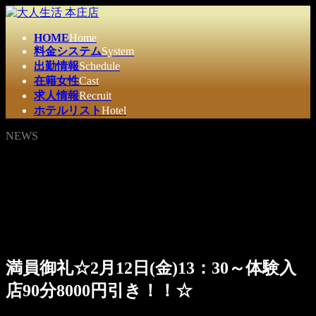
コ
ナ
ン
ビ
HOME
Home
テ
ゲ
料金システム
System
ン
ー
出勤情報
Schedule
ツ
シ
在籍女性
Cast
へ
ョ
求人情報
Recruit
ス
ン
ホテルリスト
Hotel
キ
に
ッ
移
NEWS
プ
動
満員御礼☆2月12日(金)13：30～体験入
店90分8000円引き！！☆