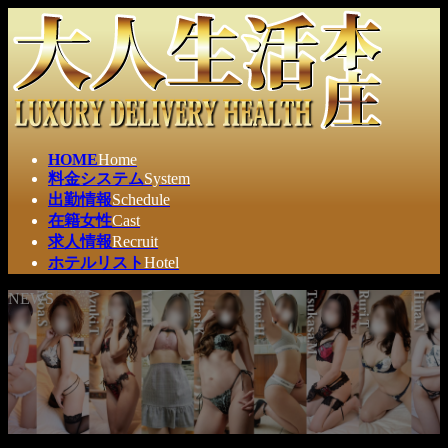
コ
ナ
ン
ビ
テ
ゲ
ン
ー
ツ
シ
へ
ョ
ス
ン
HOME
Home
キ
に
料金システム
System
ッ
移
出勤情報
Schedule
プ
動
在籍女性
Cast
求人情報
Recruit
ホテルリスト
Hotel
NEWS