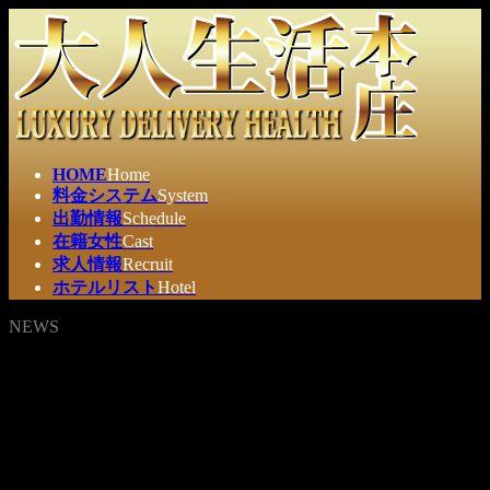
コ
ナ
ン
ビ
テ
ゲ
ン
ー
ツ
シ
へ
ョ
ス
ン
HOME
Home
キ
に
料金システム
System
ッ
移
出勤情報
Schedule
プ
動
在籍女性
Cast
求人情報
Recruit
ホテルリスト
Hotel
NEWS