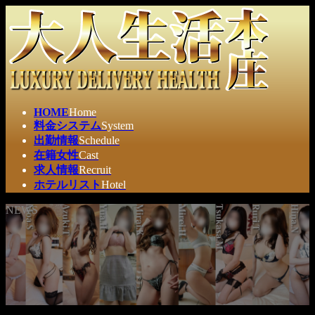
コ
ナ
ン
ビ
テ
ゲ
ン
ー
ツ
シ
へ
ョ
ス
ン
HOME
Home
キ
に
料金システム
System
ッ
移
出勤情報
Schedule
プ
動
在籍女性
Cast
求人情報
Recruit
ホテルリスト
Hotel
NEWS