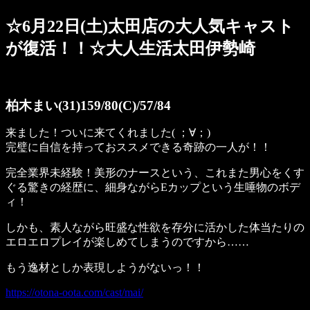
☆6月22日(土)太田店の大人気キャスト
が復活！！☆大人生活太田伊勢崎
柏木まい(31)159/80(C)/57/84
来ました！ついに来てくれました( ；∀；)
完璧に自信を持っておススメできる奇跡の一人が！！
完全業界未経験！美形のナースという、これまた男心をくす
ぐる驚きの経歴に、細身ながらEカップという生唾物のボデ
ィ！
しかも、素人ながら旺盛な性欲を存分に活かした体当たりの
エロエロプレイが楽しめてしまうのですから……
もう逸材としか表現しようがないっ！！
https://otona-oota.com/cast/mai/