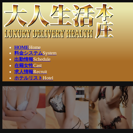
コ
ナ
ン
ビ
テ
ゲ
ン
ー
ツ
シ
へ
ョ
ス
ン
HOME
Home
キ
に
料金システム
System
ッ
移
出勤情報
Schedule
プ
動
在籍女性
Cast
求人情報
Recruit
ホテルリスト
Hotel
NEWS