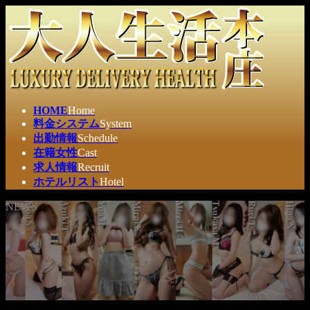
コ
ナ
ン
ビ
テ
ゲ
ン
ー
ツ
シ
へ
ョ
ス
ン
HOME
Home
キ
に
料金システム
System
ッ
移
出勤情報
Schedule
プ
動
在籍女性
Cast
求人情報
Recruit
ホテルリスト
Hotel
NEWS