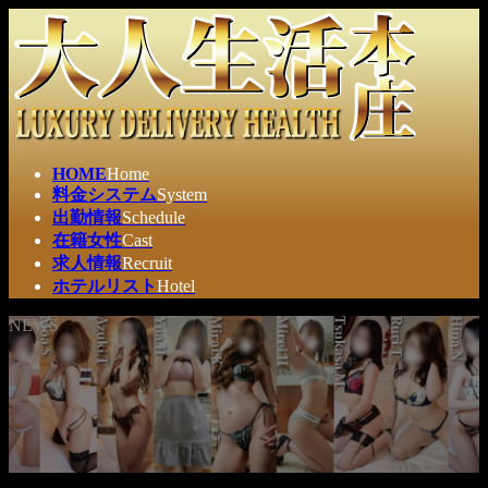
コ
ナ
ン
ビ
テ
ゲ
ン
ー
ツ
シ
へ
ョ
ス
ン
HOME
Home
キ
に
料金システム
System
ッ
移
出勤情報
Schedule
プ
動
在籍女性
Cast
求人情報
Recruit
ホテルリスト
Hotel
NEWS