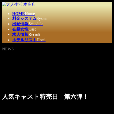
コ
ナ
ン
ビ
HOME
Home
テ
ゲ
料金システム
System
ン
ー
出勤情報
Schedule
ツ
シ
在籍女性
Cast
へ
ョ
求人情報
Recruit
ス
ン
ホテルリスト
Hotel
キ
に
ッ
移
NEWS
プ
動
人気キャスト特売日 第六弾！