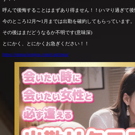
呼んで後悔することはまずあり得ません！！(ハマり過ぎて後
今のところ12月〜1月までは出勤を確約してもらっています。
その後はまだどうなるか不明です(意味深)
とにかく、とにかくお急ぎください！！
https://otona-honjou.com/cast/moa/