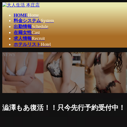
コ
ナ
ン
ビ
HOME
Home
テ
ゲ
料金システム
System
ン
ー
出勤情報
Schedule
ツ
シ
在籍女性
Cast
へ
ョ
求人情報
Recruit
ス
ン
ホテルリスト
Hotel
キ
に
ッ
移
NEWS
プ
動
澁澤もあ復活！！只今先行予約受付中！