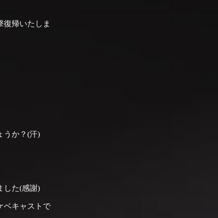
電撃復帰いたしま
うか？(汗)
した(感謝)
ケベキャストで